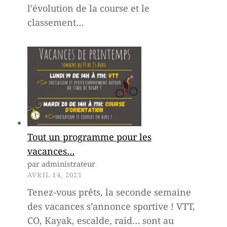
l’évolution de la course et le
t
classement…
2
0
2
4
!
Tout un programme pour les
vacances…
par administrateur
AVRIL 14, 2021
Tenez-vous prêts, la seconde semaine
des vacances s’annonce sportive ! VTT,
CO, Kayak, escalde, raid… sont au