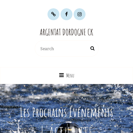
Infos
Facebook
instagram
et
contacts
ARGENTAT DORDOGNE CK
Search
Search
for:
Menu
Les Prochains Événements
L'actualité