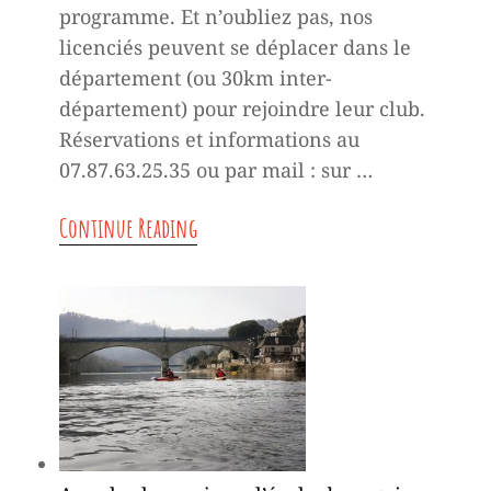
programme. Et n’oubliez pas, nos
licenciés peuvent se déplacer dans le
département (ou 30km inter-
département) pour rejoindre leur club.
Réservations et informations au
07.87.63.25.35 ou par mail : sur …
T
Continue Reading
o
u
t
u
n
p