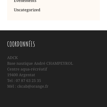
Evénements
Uncategorized
COORDONNÉES
ADCK
Base nautique André CHAMPEYROL
Centre aqua-récréatif
19400 Argentat
Tel : 07 87 63 25 35
Mél : ckcab@orange.fr