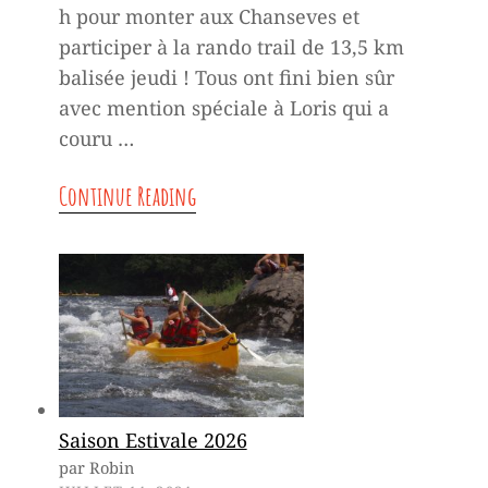
h pour monter aux Chanseves et
participer à la rando trail de 13,5 km
balisée jeudi ! Tous ont fini bien sûr
avec mention spéciale à Loris qui a
couru …
C
Continue Reading
h
a
n
t
i
e
Saison Estivale 2026
par Robin
r