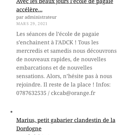
Avec les beaux jours l’école de pagaie
r
accélère…
o
par administrateur
MARS 29, 2021
g
Les séances de l’école de pagaie
r
s’enchainent à l’ADCK ! Tous les
a
mercredis et samedis nous découvrons
de nouveaux rapides, de nouvelles
m
embarcations et de nouvelles
m
sensations. Alors, n’hésite pas à nous
e
rejoindre. Il reste de la place ! Infos:
0787632535 / ckcab@orange.fr
p
o
u
Marius, petit gabarier clandestin de la
r
Dordogne