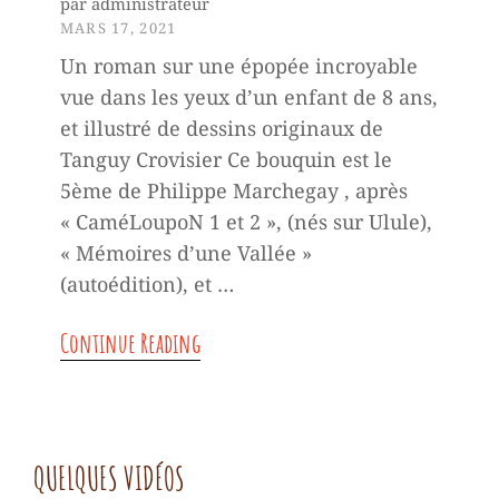
par administrateur
l
MARS 17, 2021
e
Un roman sur une épopée incroyable
s
vue dans les yeux d’un enfant de 8 ans,
et illustré de dessins originaux de
v
Tanguy Crovisier Ce bouquin est le
a
5ème de Philippe Marchegay , après
c
« CaméLoupoN 1 et 2 », (nés sur Ulule),
« Mémoires d’une Vallée »
a
(autoédition), et …
n
M
Continue Reading
c
a
e
r
s
i
…
QUELQUES VIDÉOS