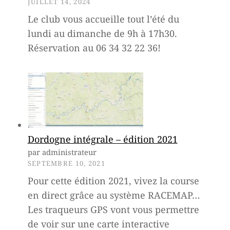
JUILLET 14, 2024
j
Le club vous accueille tout l’été du
e
lundi au dimanche de 9h à 17h30.
Réservation au 06 34 32 22 36!
u
n
e
s
J
Dordogne intégrale – édition 2021
u
par administrateur
i
SEPTEMBRE 10, 2021
Pour cette édition 2021, vivez la course
l
en direct grâce au système RACEMAP…
l
Les traqueurs GPS vont vous permettre
e
de voir sur une carte interactive